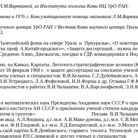
 Л.М.Варюхиной, из Института геологии Коми НЦ УрО РАН.
омова в 1976 г. Консультационную помощь оказывала Л.М.Варюхи
учного центра УрО РАН // Вестник Коми научного центра Уральс
3.
«Палеозойский флиш на севере Урала и Приуралья», «О некотор
ьи проф. А.Китайгородского», «Защита диссертаций... нужна ли
, Среднюю Азию, Джезказган, поездки в ГДР, командировки в Ин
 на Кавказ, Карпаты. Литолого-стратиграфические колонки (Кр
т 18 февраля 1960 г. о защите диссертации на соискание учено
боты ученых и специалистов: В.И.Белкина, С.Г.Дубейковского, 
 В.И.Устрицкого, Л.А.Фефиловой, Н.Н.Форша и др. Отзывы Г.Ф
ециалистов о работах В.И.Чалышева: В.А.Варсанофьевой, Э.Н.К
 и математических наук Президиума Академии наук СССР о прис
еского института АН СССР о присвоении ученой степени кандида
 бедных почв и грунтов». Письма В.И.Чалышева к докт
д. А.Л.Яншина, д.г.-м.н. А.В.Маке-донова, д.г.-м.н. С.В.Мейена
м.н. Ф.И.Енцовой, к.г.-м.н. Л.Д.Кипарисовой, к.г.-м.н. Э.Молосто
-ской партии Б.Я.Дембовского, старшего геолога Ухтинской ге
правлении Р.П.Сливковой и других ученых и специалистов.