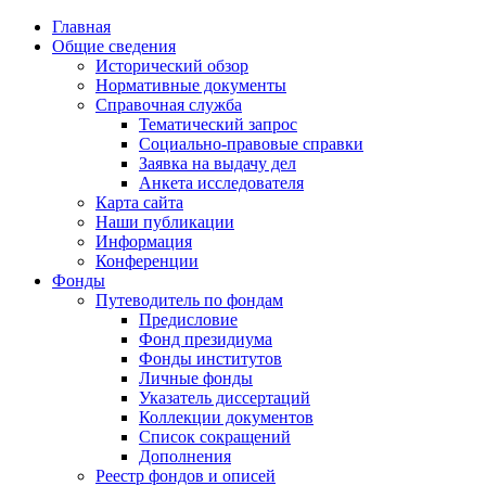
Главная
Общие сведения
Исторический обзор
Нормативные документы
Справочная служба
Тематический запрос
Социально-правовые справки
Заявка на выдачу дел
Анкета исследователя
Карта сайта
Наши публикации
Информация
Конференции
Фонды
Путеводитель по фондам
Предисловие
Фонд президиума
Фонды институтов
Личные фонды
Указатель диссертаций
Коллекции документов
Список сокращений
Дополнения
Реестр фондов и описей