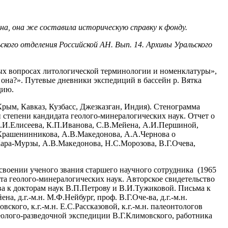
на, она же составила историческую справку к фонду.
кого отделения Российской АН. Вып. 14. Архивы Уральского
ых вопросах литологической терминологии и номенклатуры»,
 она?». Путевые дневники экспедиций в бассейн р. Вятка
дию.
ым, Кавказ, Кузбасс, Джезказган, Индия). Стенограмма
й степени кандидата геолого-минералогических наук. Отчет о
А.И.Елисеева, К.П.Иванова, С.В.Мейена, А.И.Першиной,
.Крашенинникова, А.В.Македонова, А.А.Чернова о
ара-Мурзы, А.В.Македонова, Н.С.Морозова, В.Г.Очева,
воении ученого звания старшего научного сотрудника (1965
та геолого-минералогических наук. Авторское свидетельство
орам наук В.П.Петрову и В.И.Тужиковой. Письма к
, д.г.-м.н. М.Ф.Нейбург, проф. В.Г.Оче-ва, д.г.-м.н.
вского, к.г.-м.н. Е.С.Рассказовой, к.г.-м.н. палеонтологов
олого-разведочной экспедиции В.Г.Климовского, работника