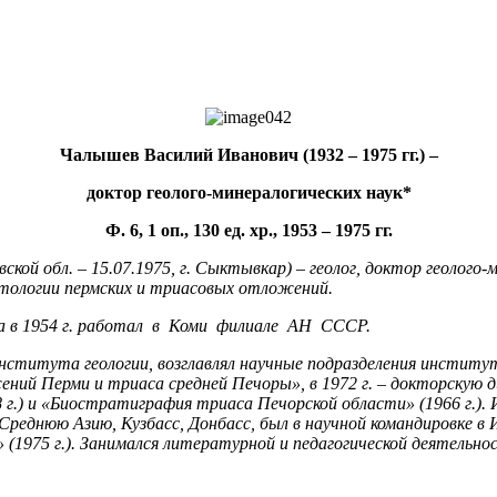
Чалышев Василий Иванович (1932 – 1975 гг.) –
доктор геолого-минералогических наук*
Ф. 6, 1 оп., 130 ед. хр., 1953 – 1975 гг.
ской обл. – 15.07.1975, г. Сыктывкар) – геолог, доктор геолог
литологии пермских и триасовых отложений.
та в 1954 г. работал в Коми филиале АН СССР.
. Института геологии, возглавлял научные подразделения инстит
ний Перми и триаса средней Печоры», в 1972 г. – докторскую
 г.) и «Биостратиграфия триаса Печорской области» (1966 г.).
Среднюю Азию, Кузбасс, Донбасс, был в научной командировке в
(1975 г.). Занимался литературной и педагогической деятельно