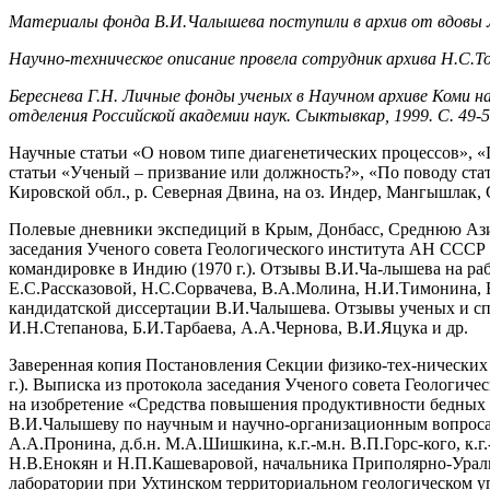
Материалы фонда В.И.Чалышева поступили в архив от вдовы
Научно-техническое описание провела сотрудник архива Н.С.Т
Береснева Г.Н. Личные фонды ученых в Научном архиве Коми на
отделения Российской академии наук. Сыктывкар, 1999. С. 49-5
Научные статьи «О новом типе диагенетических процессов», 
статьи «Ученый – призвание или должноcть?», «По поводу стат
Кировской обл., р. Северная Двина, на оз. Индер, Мангышлак
Полевые дневники экспедиций в Крым, Донбасс, Среднюю Азию,
заседания Ученого совета Геологического института АН СССР о
командировке в Индию (1970 г.). Отзывы В.И.Ча-лышева на ра
Е.С.Рассказовой, Н.С.Сорвачева, В.А.Молина, Н.И.Тимонина,
кандидатской диссертации В.И.Чалышева. Отзывы ученых и сп
И.Н.Степанова, Б.И.Тарбаева, А.А.Чернова, В.И.Яцука и др.
Заверенная копия Постановления Секции физико-тех-нических
г.). Выписка из протокола заседания Ученого совета Геологич
на изобретение «Средства повышения продуктивности
В.И.Чалышеву по научным и научно-организационным вопросам ака
А.А.Пронина, д.б.н. М.А.Шишкина, к.г.-м.н. В.П.Горс-кого, к.г.-
Н.В.Енокян и Н.П.Кашеваровой, начальника Приполярно-Ураль
лаборатории при Ухтинском территориальном геологическом у