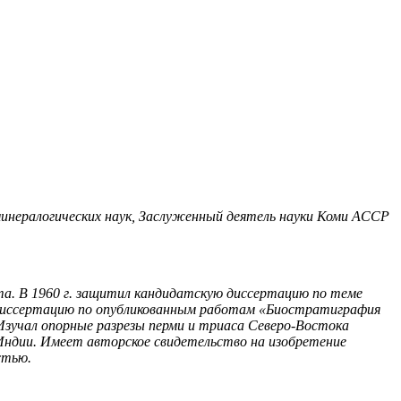
о-минералогических наук, Заслуженный деятель науки Коми АССР
ута. В 1960 г. защитил кандидатскую диссертацию по теме
 диссертацию по опубликованным работам «Биостратиграфия
 Изучал опорные разрезы перми и триаса Северо-Востока
 Индии. Имеет авторское свидетельство на изобретение
стью.