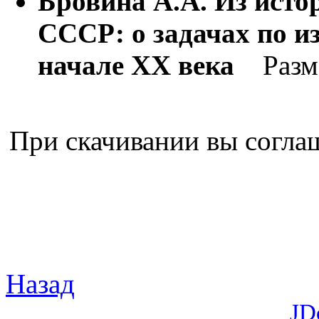
Бровина А.А. Из ист
СССР: о задачах по и
начале XX века
Разм
При скачивании вы согла
Назад
JD