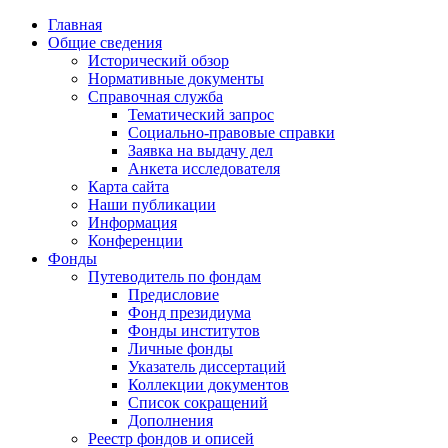
Главная
Общие сведения
Исторический обзор
Нормативные документы
Справочная служба
Тематический запрос
Социально-правовые справки
Заявка на выдачу дел
Анкета исследователя
Карта сайта
Наши публикации
Информация
Конференции
Фонды
Путеводитель по фондам
Предисловие
Фонд президиума
Фонды институтов
Личные фонды
Указатель диссертаций
Коллекции документов
Список сокращений
Дополнения
Реестр фондов и описей