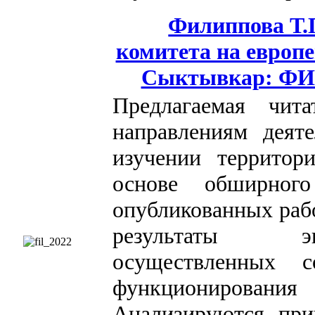
Филиппова Т.П
комитета на европе
Сыктывкар: ФИЦ
Предлагаемая чит
направлениям деяте
изучении территор
основе обширног
опубликованных раб
результаты эк
осуществленных 
функционировани
Анализируются при