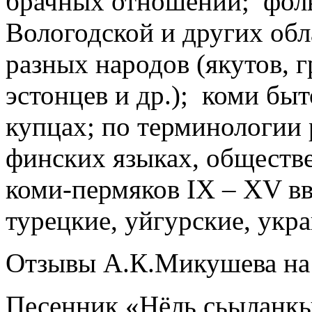
брачных отношений; фоль
Вологодской и других обл
разных народов (якутов, г
эстонцев и др.); коми быт
купцах; по терминологии 
финских языках, обществ
коми-пермяков IХ – ХV вв
турецкие, уйгурские, укра
Отзывы А.К.Микушева на 
Песенник «Нёль сьыланкы