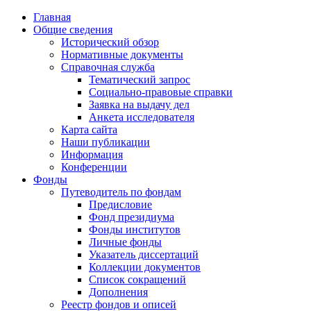
Главная
Общие сведения
Исторический обзор
Нормативные документы
Справочная служба
Тематический запрос
Социально-правовые справки
Заявка на выдачу дел
Анкета исследователя
Карта сайта
Наши публикации
Информация
Конференции
Фонды
Путеводитель по фондам
Предисловие
Фонд президиума
Фонды институтов
Личные фонды
Указатель диссертаций
Коллекции документов
Список сокращений
Дополнения
Реестр фондов и описей