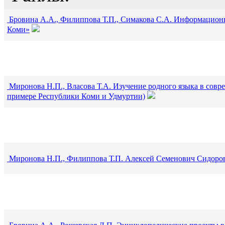
Бровина А.А., Филиппова Т.П., Симакова С.А. Информацио
Коми»
Миронова Н.П., Власова Т.А. Изучение родного языка в совр
примере Республики Коми и Удмуртии)
Миронова Н.П., Филиппова Т.П. Алексей Семенович Сидоров 