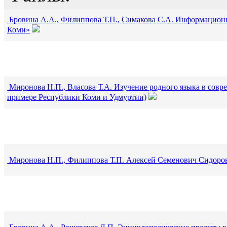
Бровина А.А., Филиппова Т.П., Симакова С.А. Информацио
Коми»
Миронова Н.П., Власова Т.А. Изучение родного языка в совр
примере Республики Коми и Удмуртии)
Миронова Н.П., Филиппова Т.П. Алексей Семенович Сидоров 