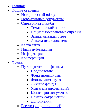
Главная
Общие сведения
Исторический обзор
Нормативные документы
Справочная служба
Тематический запрос
Социально-правовые справки
Заявка на выдачу дел
Анкета исследователя
Карта сайта
Наши публикации
Информация
Конференции
Фонды
Путеводитель по фондам
Предисловие
Фонд президиума
Фонды институтов
Личные фонды
Указатель диссертаций
Коллекции документов
Список сокращений
Дополнения
Реестр фондов и описей